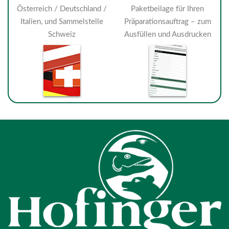
Österreich / Deutschland /
Paketbeilage für Ihren
Italien, und Sammelstelle
Präparationsauftrag – zum
Schweiz
Ausfüllen und Ausdrucken