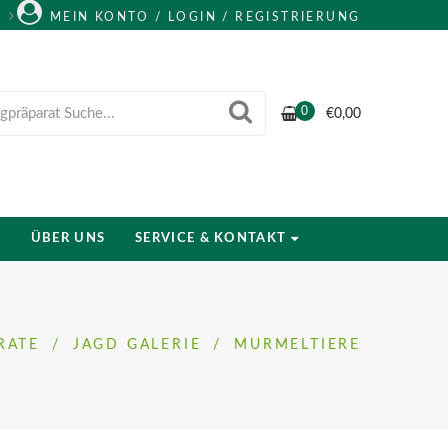
MEIN KONTO / LOGIN / REGISTRIERUNG
0
€
0,00
ÜBER UNS
SERVICE & KONTAKT
RATE
/
JAGD GALERIE
/
MURMELTIERE