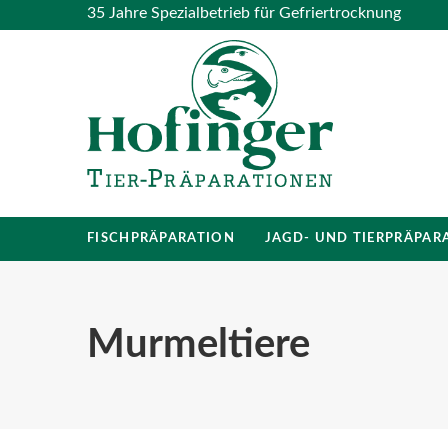
35 Jahre Spezialbetrieb für Gefriertrocknung
FISCHPRÄPARATION
JAGD- UND TIERPRÄPAR
Murmeltiere