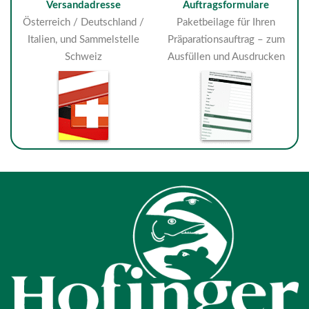
Versandadresse
Auftragsformulare
Österreich / Deutschland /
Paketbeilage für Ihren
Italien, und Sammelstelle
Präparationsauftrag – zum
Schweiz
Ausfüllen und Ausdrucken